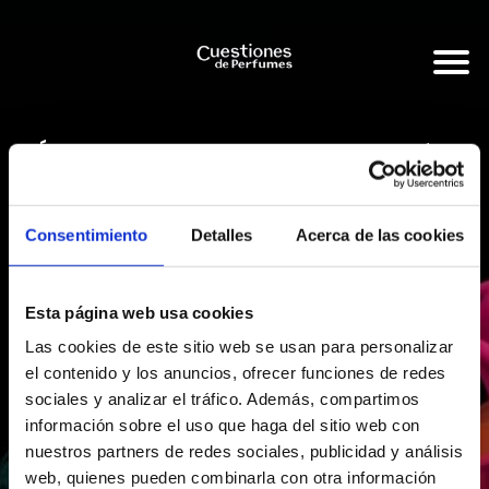
Únete a la Newsletter de lo que será la
mayor
Comunidad de Fragancias de Habla
Hispana.
Consentimiento
Detalles
Acerca de las cookies
O lee las publicaciones previas abajo.
Esta página web usa cookies
He leído y acepto la
política de privacidad
,
términos y condiciones
,
y deseo
Las cookies de este sitio web se usan para personalizar
recibir información comercial de Carlos Camarinha a través de Systeme.io.
el contenido y los anuncios, ofrecer funciones de redes
sociales y analizar el tráfico. Además, compartimos
Únete Gratis
información sobre el uso que haga del sitio web con
Sobre tu privacidad:
nuestros partners de redes sociales, publicidad y análisis
Información sobre el tratamiento de datos personales
:
web, quienes pueden combinarla con otra información
Responsable
: Carlos Gil Camarinha Martínez.
Finalidad
: enviar boletines con
información, novedades, promoción de productos y/o servicios propios o de